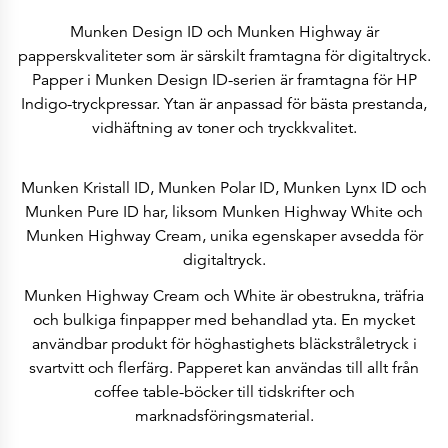
Historia
Lär känna oss
Munken Design ID och Munken Highway är
Vi sponsrar dig
Våra pappersbruk
papperskvaliteter som är särskilt framtagna för digitaltryck.
Arctic Paper Kostrzyn
Papper i Munken Design ID-serien är framtagna för HP
Arctic Paper Grycksbo
Arctic Paper Munkedals
Indigo-tryckpressar. Ytan är anpassad för bästa prestanda,
Karriär
vidhäftning av toner och tryckkvalitet.
Karriär
Jobba på APK
Jobba på APG
Jobba på APM
Munken Kristall ID, Munken Polar ID, Munken Lynx ID och
Integritetspolicy
Munken Pure ID har, liksom Munken Highway White och
Arctic Paper SA
Arctic Paper Kostrzyn SA
Munken Highway Cream, unika egenskaper avsedda för
Arctic Paper Grycksbo AB
digitaltryck.
Arctic Paper Munkedals AB
Investerarrelationer
Arctic Paper Group
Munken Highway Cream och White är obestrukna, träfria
Företagsprofil
och bulkiga finpapper med behandlad yta. En mycket
Bolagsorgan
Bolagsstyrning
användbar produkt för höghastighets bläckstråletryck i
4P
svartvitt och flerfärg. Papperet kan användas till allt från
Finansiella rapporter
Arctic Paper i korthet
coffee table-böcker till tidskrifter och
Finansiella data
marknadsföringsmaterial.
Finansiella presentationer
Ersättningar