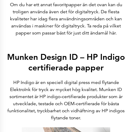
ESEF-rapporter
Om du har ett annat favoritpapper än det ovan kan du
Rapporter
Pressmeddelanden
troligen använda även det för digitaltryck. De flesta
Företagskalender
kvaliteter har idag flera användningsområden och kan
Prenumerera
Bolagsstyrning
användas i maskiner för digitaltryck. Ta reda på vilket
Aktieinformation
papper som passar bäst för just ditt ändamål här.
Ägarstruktur
Aktieägare och obligationsinnehavare
Kontakter
Huvudkontor
Säljkontor
Munken Design ID – HP Indigo
Investor Relations
certifierade papper
HP Indigo är en speciell digital press med flytande
ElektroInk för tryck av mycket hög kvalitet. Munken ID
sortimentet är HP indigo-certifierade produkter som är
utvecklade, testade och OEM-certifierade för bästa
funktionalitet, tryckbarhet och vidhäftning av HP indigos
flytande toner.