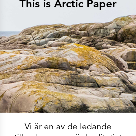
This is Arctic Paper
Historia
Lär känna oss
Vi sponsrar dig
Våra pappersbruk
Arctic Paper Kostrzyn
Arctic Paper Grycksbo
Arctic Paper Munkedals
Karriär
Karriär
Jobba på APK
Jobba på APG
Jobba på APM
Integritetspolicy
Arctic Paper SA
Arctic Paper Kostrzyn SA
Arctic Paper Grycksbo AB
Arctic Paper Munkedals AB
Investerarrelationer
Arctic Paper Group
Företagsprofil
Bolagsorgan
Bolagsstyrning
4P
Finansiella rapporter
Arctic Paper i korthet
Finansiella data
Vi är en av de ledande
Finansiella presentationer
Ersättningar