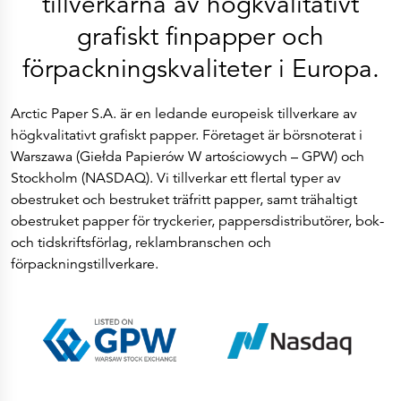
tillverkarna av högkvalitativt
ESEF-rapporter
Rapporter
grafiskt finpapper och
Pressmeddelanden
Företagskalender
förpackningskvaliteter i Europa.
Prenumerera
Bolagsstyrning
Aktieinformation
Ägarstruktur
Arctic Paper S.A. är en ledande europeisk tillverkare av
Aktieägare och obligationsinnehavare
högkvalitativt grafiskt papper. Företaget är börsnoterat i
Kontakter
Huvudkontor
Warszawa (Giełda Papierów W artościowych – GPW) och
Säljkontor
Stockholm (NASDAQ). Vi tillverkar ett flertal typer av
Investor Relations
obestruket och bestruket träfritt papper, samt trähaltigt
obestruket papper för tryckerier, pappersdistributörer, bok-
och tidskriftsförlag, reklambranschen och
förpackningstillverkare.