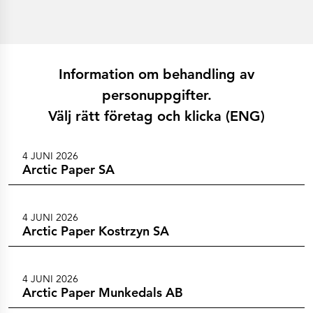
Historia
Lär känna oss
Vi sponsrar dig
Våra pappersbruk
Arctic Paper Kostrzyn
Arctic Paper Grycksbo
Arctic Paper Munkedals
Information om behandling av
Karriär
personuppgifter.
Karriär
Jobba på APK
Välj rätt företag och klicka (ENG)
Jobba på APG
Jobba på APM
Integritetspolicy
Arctic Paper SA
4 JUNI 2026
Arctic Paper Kostrzyn SA
Arctic Paper SA
Arctic Paper Grycksbo AB
Arctic Paper Munkedals AB
Investerarrelationer
Arctic Paper Group
Företagsprofil
4 JUNI 2026
Bolagsorgan
Arctic Paper Kostrzyn SA
Bolagsstyrning
4P
Finansiella rapporter
Arctic Paper i korthet
4 JUNI 2026
Finansiella data
Arctic Paper Munkedals AB
Finansiella presentationer
Ersättningar