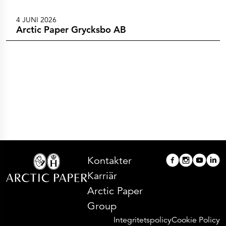
ESEF-rapporter
Rapporter
Pressmeddelanden
4 JUNI 2026
Företagskalender
Arctic Paper Grycksbo AB
Prenumerera
Bolagsstyrning
Aktieinformation
Ägarstruktur
Aktieägare och obligationsinnehavare
Kontakter
Huvudkontor
Säljkontor
Investor Relations
Kontakter
Karriär
Arctic Paper
Group
Integritetspolicy
Cookie Policy