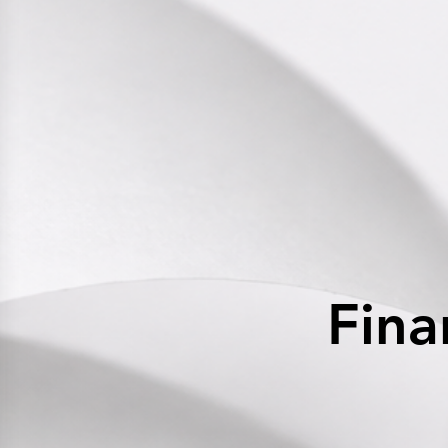
Historia
Lär känna oss
Vi sponsrar dig
Våra pappersbruk
Arctic Paper Kostrzyn
Arctic Paper Grycksbo
Arctic Paper Munkedals
Karriär
Karriär
Jobba på APK
Jobba på APG
Jobba på APM
Integritetspolicy
Arctic Paper SA
Arctic Paper Kostrzyn SA
Arctic Paper Grycksbo AB
Arctic Paper Munkedals AB
Investerarrelationer
Arctic Paper Group
Fina
Företagsprofil
Bolagsorgan
Bolagsstyrning
4P
Finansiella rapporter
Arctic Paper i korthet
Finansiella data
Finansiella presentationer
Ersättningar