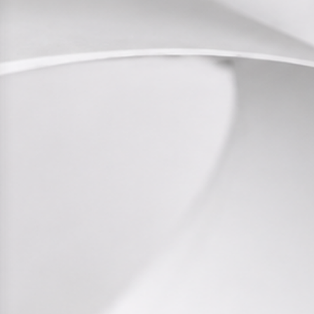
ESEF-rapporter
Rapporter
Pressmeddelanden
Företagskalender
Prenumerera
Bolagsstyrning
Aktieinformation
Ägarstruktur
Aktieägare och obligationsinnehavare
Kontakter
Huvudkontor
Säljkontor
Investor Relations