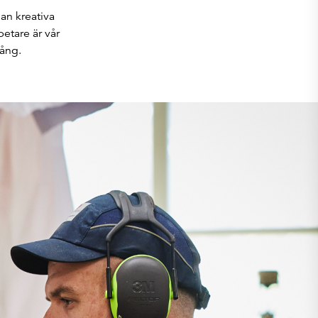
an kreativa
etare är vår
gång.