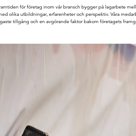
t framtiden för företag inom vår bransch bygger på lagarbete mell
ed olika utbildningar, erfarenheter och perspektiv. Våra medarb
igaste tillgång och en avgörande faktor bakom företagets fram