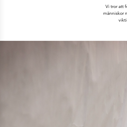
ESEF-rapporter
Vi tror at
Rapporter
Pressmeddelanden
människor m
Företagskalender
vikt
Prenumerera
Bolagsstyrning
Aktieinformation
Ägarstruktur
Aktieägare och obligationsinnehavare
Kontakter
Huvudkontor
Säljkontor
Investor Relations