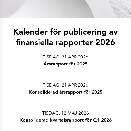
Historia
Lär känna oss
Vi sponsrar dig
Våra pappersbruk
Arctic Paper Kostrzyn
Arctic Paper Grycksbo
Kalender för publicering av
Arctic Paper Munkedals
Karriär
Karriär
finansiella rapporter 2026
Jobba på APK
Jobba på APG
Jobba på APM
TISDAG, 21 APR 2026
Integritetspolicy
Arctic Paper SA
Årsrapport för 2025
Arctic Paper Kostrzyn SA
Arctic Paper Grycksbo AB
Arctic Paper Munkedals AB
Investerarrelationer
TISDAG, 21 APR 2026
Arctic Paper Group
Företagsprofil
Konsoliderad årsrapport för 2025
Bolagsorgan
Bolagsstyrning
4P
Finansiella rapporter
TISDAG, 12 MAJ 2026
Arctic Paper i korthet
Finansiella data
Konsoliderad kvartalsrapport för Q1 2026
Finansiella presentationer
Ersättningar