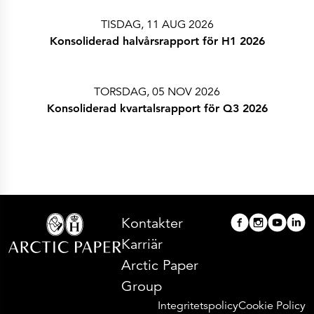
ESEF-rapporter
Rapporter
TISDAG, 11 AUG 2026
Pressmeddelanden
Företagskalender
Konsoliderad halvårsrapport för H1 2026
Prenumerera
Bolagsstyrning
Aktieinformation
Ägarstruktur
TORSDAG, 05 NOV 2026
Aktieägare och obligationsinnehavare
Kontakter
Konsoliderad kvartalsrapport för Q3 2026
Huvudkontor
Säljkontor
Investor Relations
Kontakter
Karriär
Arctic Paper
Group
Integritetspolicy
Cookie Policy