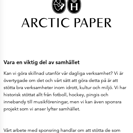
ESEF-rapporter
Rapporter
Pressmeddelanden
Företagskalender
Prenumerera
Bolagsstyrning
Aktieinformation
Ägarstruktur
Aktieägare och obligationsinnehavare
Kontakter
Huvudkontor
Säljkontor
Investor Relations
Vara en viktig del av samhället
Kan vi göra skillnad utanför vår dagliga verksamhet? Vi är
övertygade om det och vårt sätt att göra detta på är att
stötta bra verksamheter inom idrott, kultur och miljö. Vi har
historisk stöttat allt från fotboll, hockey, pingis och
innebandy till musikföreningar, men vi kan även sponsra
projekt som vi anser lyfter samhället.
Vårt arbete med sponsring handlar om att stötta de som