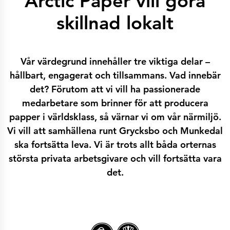
Arctic Paper vill göra
Historia
Lär känna oss
skillnad lokalt
Vi sponsrar dig
Våra pappersbruk
Arctic Paper Kostrzyn
Arctic Paper Grycksbo
Arctic Paper Munkedals
Vår värdegrund innehåller tre viktiga delar –
Karriär
Karriär
hållbart, engagerat och tillsammans. Vad innebär
Jobba på APK
Jobba på APG
det? Förutom att vi vill ha passionerade
Jobba på APM
medarbetare som brinner för att producera
Integritetspolicy
Arctic Paper SA
papper i världsklass, så värnar vi om vår närmiljö.
Arctic Paper Kostrzyn SA
Arctic Paper Grycksbo AB
Vi vill att samhällena runt Grycksbo och Munkedal
Arctic Paper Munkedals AB
Investerarrelationer
ska fortsätta leva. Vi är trots allt båda orternas
Arctic Paper Group
största privata arbetsgivare och vill fortsätta vara
Företagsprofil
Bolagsorgan
det.
Bolagsstyrning
4P
Finansiella rapporter
Arctic Paper i korthet
Finansiella data
Finansiella presentationer
Ersättningar