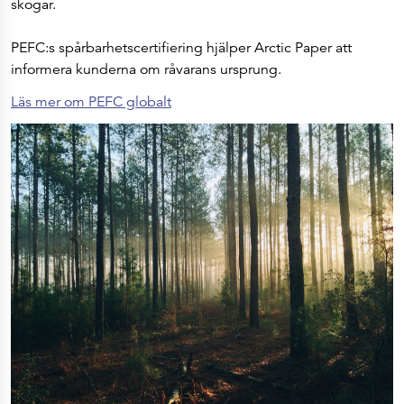
skogar.
PEFC:s spårbarhetscertifiering hjälper Arctic Paper att
informera kunderna om råvarans ursprung.
Läs mer om PEFC globalt