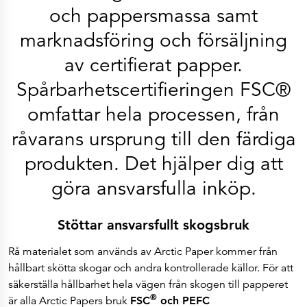
Historia
och pappersmassa samt
Lär känna oss
Vi sponsrar dig
marknadsföring och försäljning
Våra pappersbruk
Arctic Paper Kostrzyn
av certifierat papper.
Arctic Paper Grycksbo
Arctic Paper Munkedals
Karriär
Spårbarhetscertifieringen FSC®
Karriär
Jobba på APK
omfattar hela processen, från
Jobba på APG
Jobba på APM
råvarans ursprung till den färdiga
Integritetspolicy
Arctic Paper SA
produkten. Det hjälper dig att
Arctic Paper Kostrzyn SA
Arctic Paper Grycksbo AB
Arctic Paper Munkedals AB
göra ansvarsfulla inköp.
Investerarrelationer
Arctic Paper Group
Företagsprofil
Stöttar ansvarsfullt skogsbruk
Bolagsorgan
Bolagsstyrning
4P
Rå materialet som används av Arctic Paper kommer från
Finansiella rapporter
hållbart skötta skogar och andra kontrollerade källor. För att
Arctic Paper i korthet
Finansiella data
säkerställa hållbarhet hela vägen från skogen till papperet
Finansiella presentationer
®
är alla Arctic Papers bruk
FSC
och PEFC
Ersättningar