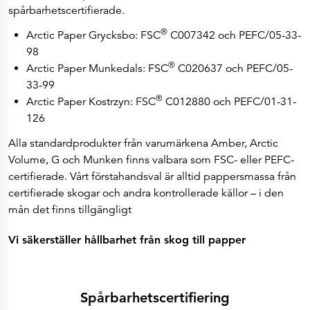
ESEF-rapporter
spårbarhetscertifierade.
Rapporter
Pressmeddelanden
®
Arctic Paper Grycksbo: FSC
C007342 och PEFC/05-33-
Företagskalender
Prenumerera
98
Bolagsstyrning
®
Arctic Paper Munkedals: FSC
C020637 och PEFC/05-
Aktieinformation
Ägarstruktur
33-99
Aktieägare och obligationsinnehavare
®
Arctic Paper Kostrzyn: FSC
C012880 och PEFC/01-31-
Kontakter
Huvudkontor
126
Säljkontor
Investor Relations
Alla standardprodukter från varumärkena Amber, Arctic
Volume, G och Munken finns valbara som FSC- eller PEFC-
certifierade. Vårt förstahandsval är alltid pappersmassa från
certifierade skogar och andra kontrollerade källor – i den
mån det finns tillgängligt
Vi säkerställer hållbarhet från skog till papper
Spårbarhetscertifiering